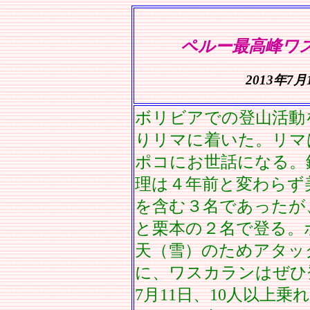
ペルー最高峰ワス
2013年7
ボリビアでの登山活動
りリマに着いた。リマ
ポコにお世話になる。
理は４年前と変わらず
を含む３名であったが
と栗本の２名で登る。
天（雪）のためアタッ
に、ワスカランはぜひ
7月11日、10人以上