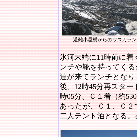
避難小屋横からのワスカラン
氷河末端に11時前に着
ンチや靴を持ってくる
達が来てランチとなり
後、12時45分再スタ
時05分、Ｃ１着（約5
あったが、Ｃ１、Ｃ２
二人テント泊となる。