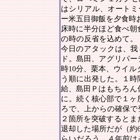
はシリアル、オートミ
ー米五目御飯を夕食時
床時に半分ほど食べ朝
の時の反省を込めて。
今日のアタックは、我
ド。島田、アグリパー
時10分、栗本、ウイ
う順に出発した。１時
給、島田Ｐはもちろん
に。続く核心部で１ヶ
ろで、上からの確保で
２箇所を突破するとま
退却した場所だが（約6
らいだろう、４年前は