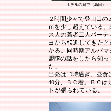
ホテルの庭で（島田）
２時間少々で登山口のム
ｍを少し超えている。
ス人の若者二人パーテ
ヨから転進してきたと
かる。同時期アルパマ
盟隊の話をしたら知っ
た。
出発は10時過ぎ、昼食
40分、ＢＣ着。ＢＣ
トが張られている。