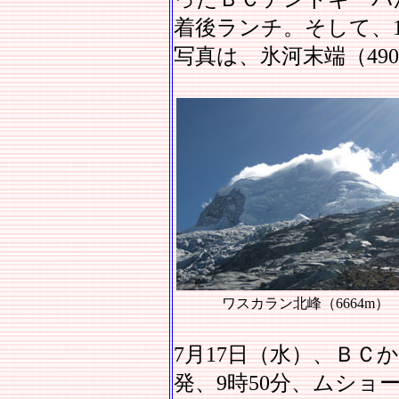
着後ランチ。そして、1
写真は、氷河末端（49
ワスカラン北峰（6664m）
7月17日（水）、ＢＣ
発、9時50分、ムショ