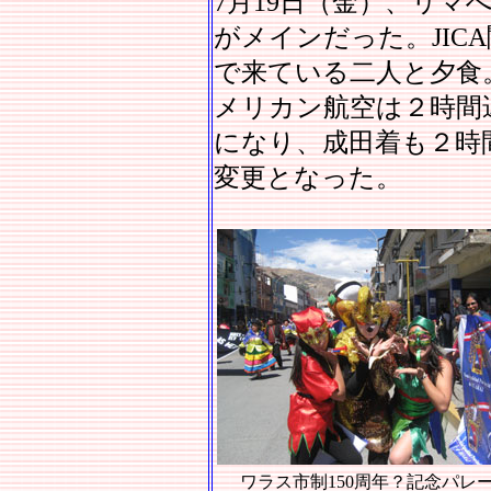
7月19日（金）、リマ
がメインだった。JIC
で来ている二人と夕食。
メリカン航空は２時間
になり、成田着も２時間
変更となった。
ワラス市制150周年？記念パレ